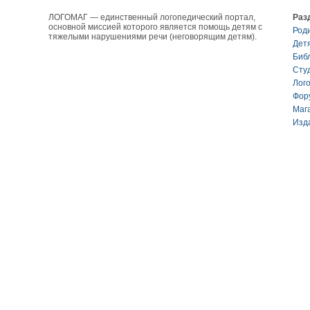
ЛОГОМАГ — единственный логопедический портал,
Раз
основной миссией которого является помощь детям с
Род
тяжелыми нарушениями речи (неговорящим детям).
Дет
Биб
Сту
Лог
Фор
Маг
Изд