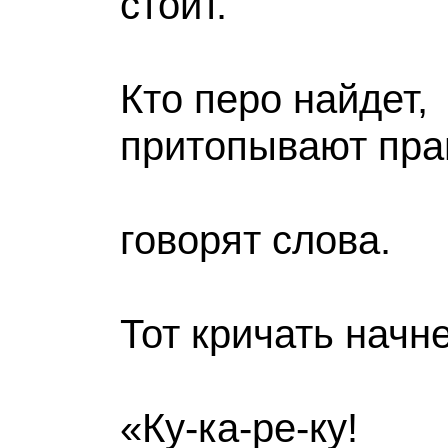
стоит.
Кто перо на
притопывают пра
ног
говорят слова.
Тот кричать начне
«Ку-ка-ре-