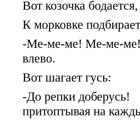
Вот козочка бодает
К морковке подбирае
-Ме-ме-ме! Ме-ме-м
влево.
Вот шагает гусь:
-До репки доберус
притоптывая на кажд
ша