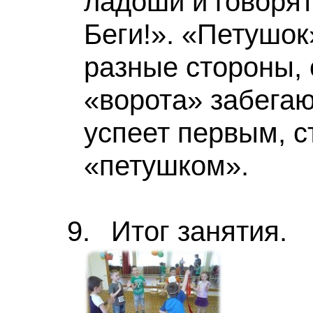
ладоши и говорят:
Беги!». «Петушок
разные стороны, 
«ворота» забегают
успеет первым, с
«петушком».
9.
Итог занятия.