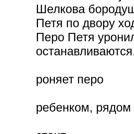
Шелкова бородуш
Петя по двору хо
Перо Петя у
останавливаются
«Пет
роняет перо
пе
ребенком, рядом
кот