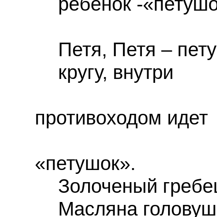
ребенок -«петушо
Петя, Петя – пе
кругу, внутри
кр
противоходом идет
«петушо
Золоченый гребе
Масляна головуш