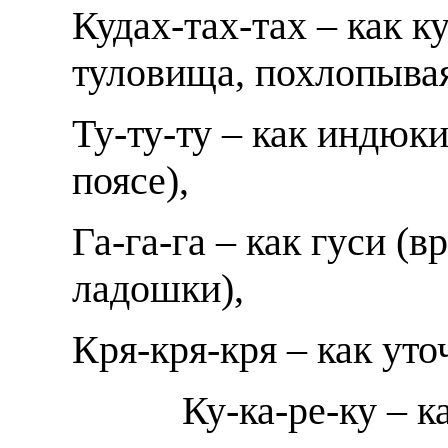
Кудах-тах-тах – как к
туловища, похлопыва
Ту-ту-ту – как индюки
поясе),
Га-га-га – как гуси (в
ладошки),
Кря-кря-кря – как ут
Ку-ка-ре-ку – как 