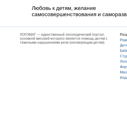
Любовь к детям, желание
самосовершенствования и саморазв
ЛОГОМАГ — единственный логопедический портал,
Раз
основной миссией которого является помощь детям с
Род
тяжелыми нарушениями речи (неговорящим детям).
Дет
Биб
Сту
Лог
Фор
Маг
Изд