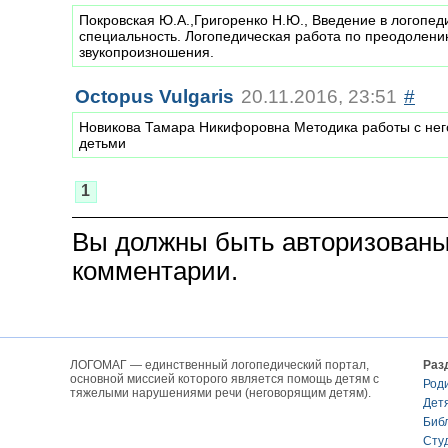
Покровская Ю.А.,Григоренко Н.Ю., Введение в логопед
специальность. Логопедическая работа по преодолен
звукопроизношения.
Octopus Vulgaris
20.11.2016, 23:51
#
Новикова Тамара Никифоровна Методика работы с не
детьми
1
Вы должны быть авторизованы
комментарии.
ЛОГОМАГ — единственный логопедический портал,
Раз
основной миссией которого является помощь детям с
Род
тяжелыми нарушениями речи (неговорящим детям).
Дет
Биб
Сту