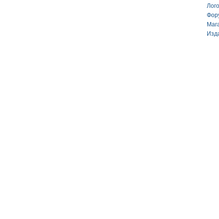
Лог
Фор
Маг
Изд