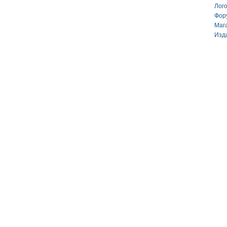
Лог
Фор
Маг
Изд