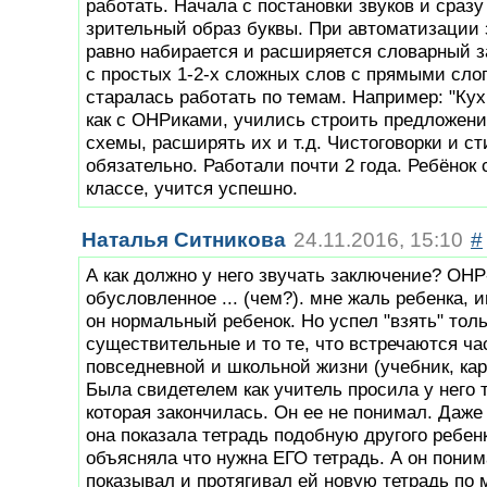
работать. Начала с постановки звуков и сразу
зрительный образ буквы. При автоматизации 
равно набирается и расширяется словарный з
с простых 1-2-х сложных слов с прямыми сло
старалась работать по темам. Например: "Кух
как с ОНРиками, учились строить предложени
схемы, расширять их и т.д. Чистоговорки и ст
обязательно. Работали почти 2 года. Ребёнок 
классе, учится успешно.
Наталья Ситникова
24.11.2016, 15:10
#
А как должно у него звучать заключение? ОНР-
обусловленное ... (чем?). мне жаль ребенка, 
он нормальный ребенок. Но успел "взять" тол
существительные и то те, что встречаются ча
повседневной и школьной жизни (учебник, кар
Была свидетелем как учитель просила у него 
которая закончилась. Он ее не понимал. Даже 
она показала тетрадь подобную другого ребен
объясняла что нужна ЕГО тетрадь. А он поним
показывал и протягивал ей новую тетрадь по 