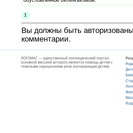
обусловленное билингвизмом.
1
Вы должны быть авторизованы
комментарии.
ЛОГОМАГ — единственный логопедический портал,
Раз
основной миссией которого является помощь детям с
Род
тяжелыми нарушениями речи (неговорящим детям).
Дет
Биб
Сту
Лог
Фор
Маг
Изд