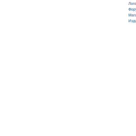
Лог
Фор
Маг
Изд