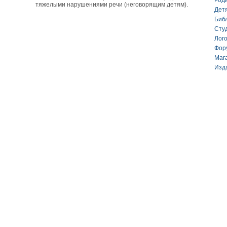
Род
тяжелыми нарушениями речи (неговорящим детям).
Дет
Биб
Сту
Лог
Фор
Маг
Изд