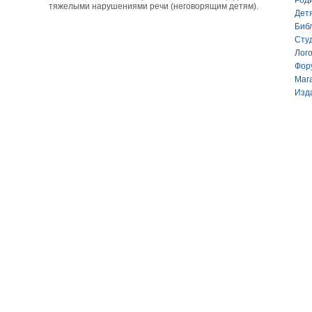
Род
тяжелыми нарушениями речи (неговорящим детям).
Дет
Биб
Сту
Лог
Фор
Маг
Изд