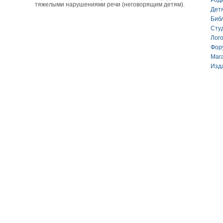
Род
тяжелыми нарушениями речи (неговорящим детям).
Дет
Биб
Сту
Лог
Фор
Маг
Изд