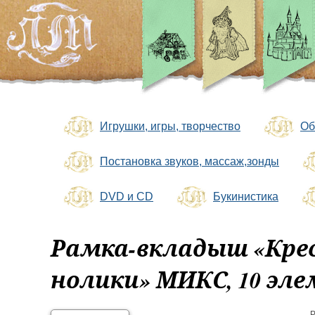
Игрушки, игры, творчество
Об
Постановка звуков, массаж,зонды
DVD и CD
Букинистика
Рамка-вкладыш «Кре
нолики» МИКС, 10 эл
Р