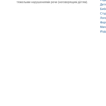
Род
тяжелыми нарушениями речи (неговорящим детям).
Дет
Биб
Сту
Лог
Фор
Маг
Изд