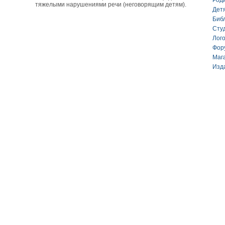
Род
тяжелыми нарушениями речи (неговорящим детям).
Дет
Биб
Сту
Лог
Фор
Маг
Изд