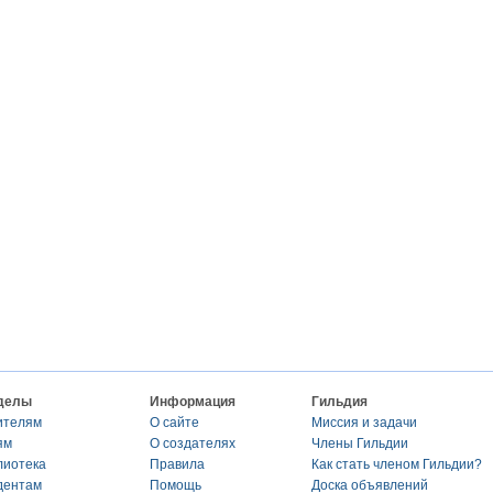
делы
Информация
Гильдия
ителям
О сайте
Миссия и задачи
ям
О создателях
Члены Гильдии
лиотека
Правила
Как стать членом Гильдии?
дентам
Помощь
Доска объявлений