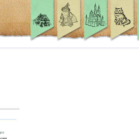
КР?
ации,