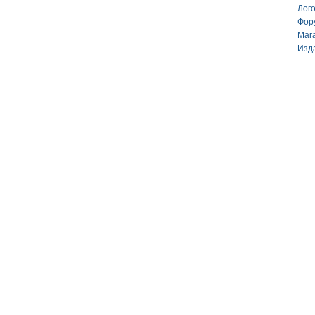
Лог
Фор
Маг
Изд