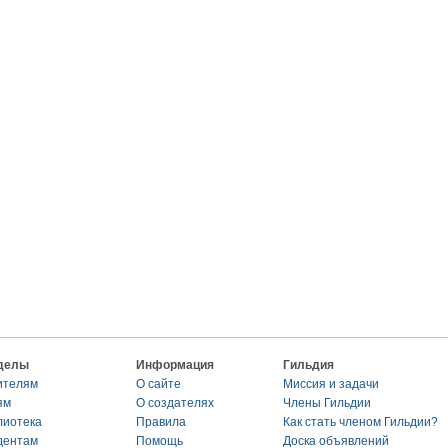
делы
Информация
Гильдия
ителям
О сайте
Миссия и задачи
ям
О создателях
Члены Гильдии
лиотека
Правила
Как стать членом Гильдии?
дентам
Помощь
Доска объявлений