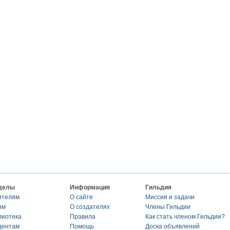
делы
Информация
Гильдия
ителям
О сайте
Миссия и задачи
ям
О создателях
Члены Гильдии
лиотека
Правила
Как стать членом Гильдии?
дентам
Помощь
Доска объявлений