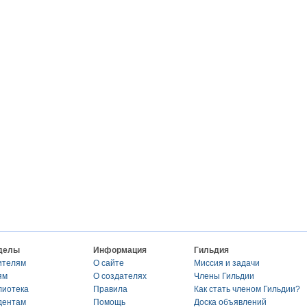
делы
Информация
Гильдия
ителям
О сайте
Миссия и задачи
ям
О создателях
Члены Гильдии
лиотека
Правила
Как стать членом Гильдии?
дентам
Помощь
Доска объявлений