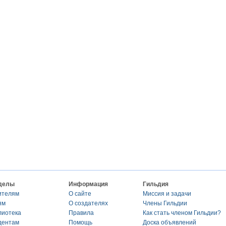
делы
Информация
Гильдия
ителям
О сайте
Миссия и задачи
ям
О создателях
Члены Гильдии
лиотека
Правила
Как стать членом Гильдии?
дентам
Помощь
Доска объявлений