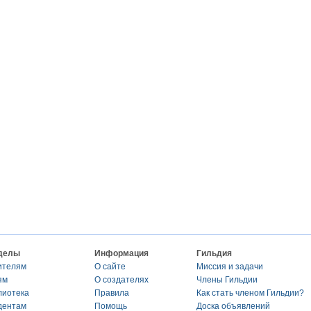
делы
Информация
Гильдия
ителям
О сайте
Миссия и задачи
ям
О создателях
Члены Гильдии
лиотека
Правила
Как стать членом Гильдии?
дентам
Помощь
Доска объявлений