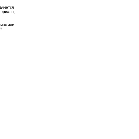
начнется
атериалы,
ьмах или
я?