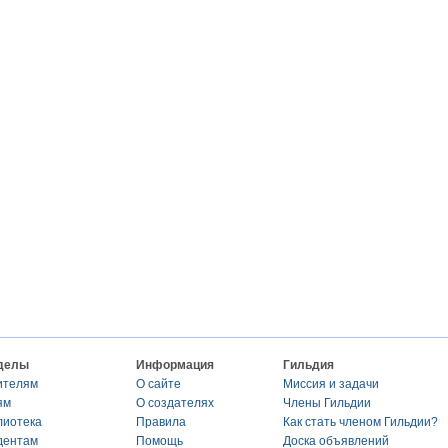
делы
Информация
Гильдия
ителям
О сайте
Миссия и задачи
ям
О создателях
Члены Гильдии
лиотека
Правила
Как стать членом Гильдии?
дентам
Помощь
Доска объявлений