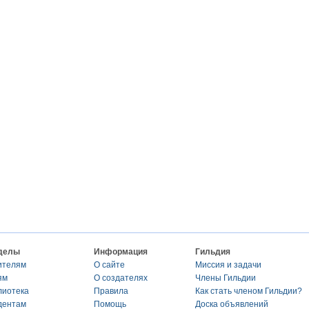
делы
Информация
Гильдия
ителям
О сайте
Миссия и задачи
ям
О создателях
Члены Гильдии
лиотека
Правила
Как стать членом Гильдии?
дентам
Помощь
Доска объявлений