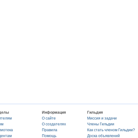
делы
Информация
Гильдия
ителям
О сайте
Миссия и задачи
ям
О создателях
Члены Гильдии
лиотека
Правила
Как стать членом Гильдии?
дентам
Помощь
Доска объявлений