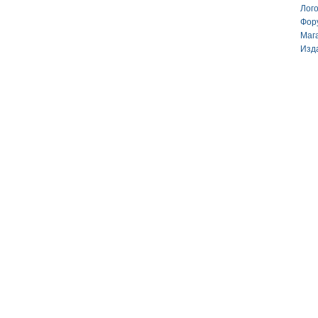
Лог
Фор
Маг
Изд