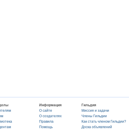
делы
Информация
Гильдия
ителям
О сайте
Миссия и задачи
ям
О создателях
Члены Гильдии
лиотека
Правила
Как стать членом Гильдии?
дентам
Помощь
Доска объявлений