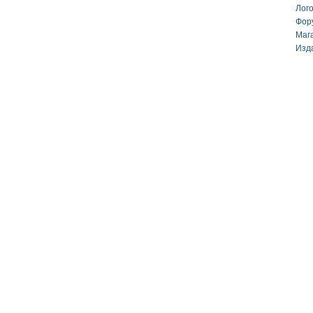
Лог
Фор
Маг
Изд