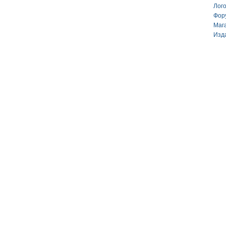
Лог
Фор
Маг
Изд