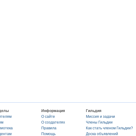
делы
Информация
Гильдия
ителям
О сайте
Миссия и задачи
ям
О создателях
Члены Гильдии
лиотека
Правила
Как стать членом Гильдии?
дентам
Помощь
Доска объявлений