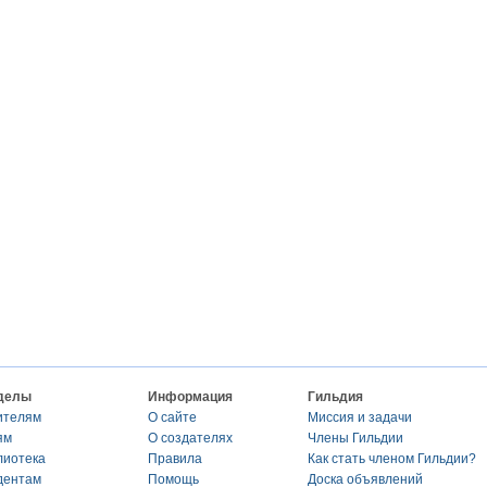
делы
Информация
Гильдия
ителям
О сайте
Миссия и задачи
ям
О создателях
Члены Гильдии
лиотека
Правила
Как стать членом Гильдии?
дентам
Помощь
Доска объявлений