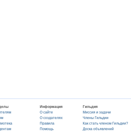
делы
Информация
Гильдия
ителям
О сайте
Миссия и задачи
ям
О создателях
Члены Гильдии
лиотека
Правила
Как стать членом Гильдии?
дентам
Помощь
Доска объявлений