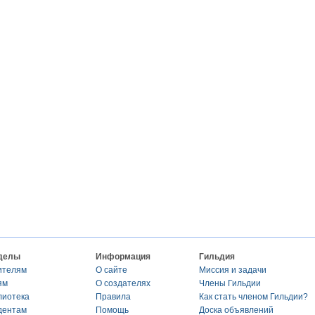
делы
Информация
Гильдия
ителям
О сайте
Миссия и задачи
ям
О создателях
Члены Гильдии
лиотека
Правила
Как стать членом Гильдии?
дентам
Помощь
Доска объявлений