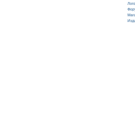
Лог
Фор
Маг
Изд