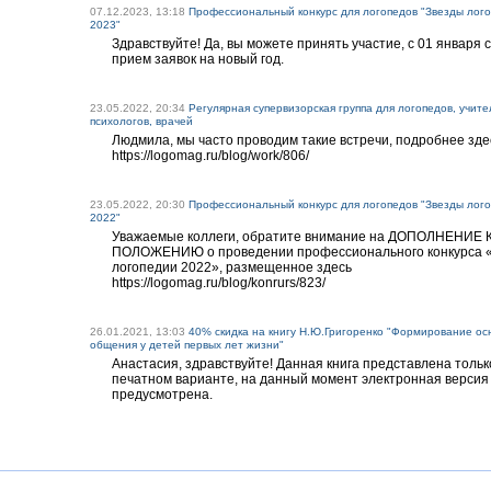
07.12.2023, 13:18
Профессиональный конкурс для логопедов "Звезды лог
2023"
Здравствуйте! Да, вы можете принять участие, с 01 января 
прием заявок на новый год.
23.05.2022, 20:34
Регулярная супервизорская группа для логопедов, учите
психологов, врачей
Людмила, мы часто проводим такие встречи, подробнее зде
https://logomag.ru/blog/work/806/
23.05.2022, 20:30
Профессиональный конкурс для логопедов "Звезды лог
2022"
Уважаемые коллеги, обратите внимание на ДОПОЛНЕНИЕ 
ПОЛОЖЕНИЮ о проведении профессионального конкурса 
логопедии 2022», размещенное здесь
https://logomag.ru/blog/konrurs/823/
26.01.2021, 13:03
40% скидка на книгу Н.Ю.Григоренко "Формирование ос
общения у детей первых лет жизни"
Анастасия, здравствуйте! Данная книга представлена тольк
печатном варианте, на данный момент электронная версия
предусмотрена.