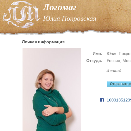
Логомаг
Юлия Покровская
Личная информация
Имя:
Юлия Покро
Откуда:
Россия, Мос
логопед
Отправить 
1000135129