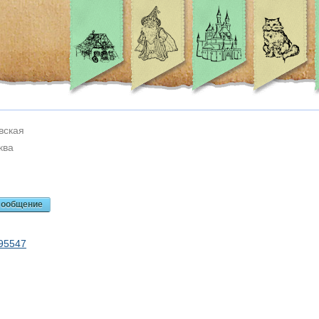
вская
ква
сообщение
95547