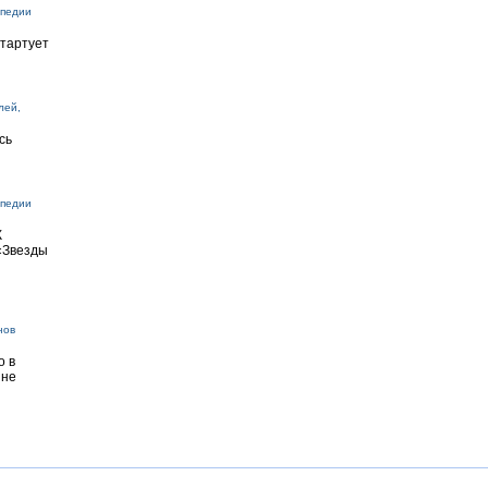
опедии
стартует
лей,
сь
опедии
К
«Звезды
нов
о в
 не