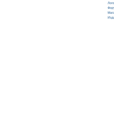
Лог
Фор
Маг
Изд