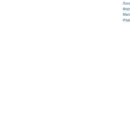
Лог
Фор
Маг
Изд