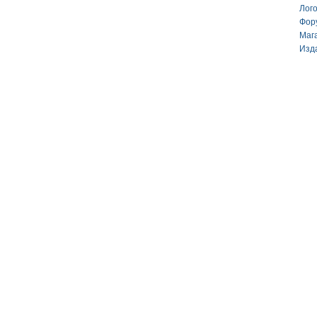
Лог
Фор
Маг
Изд