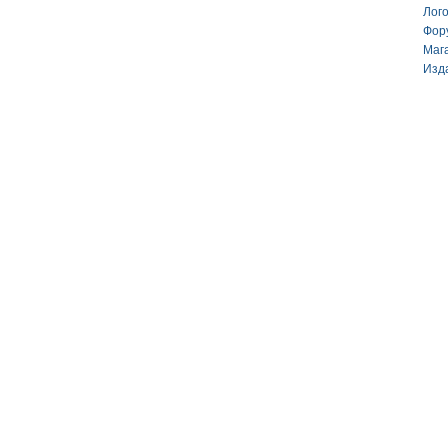
Лог
Фор
Маг
Изд