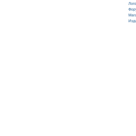
Лог
Фор
Маг
Изд