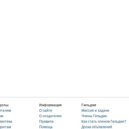
делы
Информация
Гильдия
ителям
О сайте
Миссия и задачи
ям
О создателях
Члены Гильдии
лиотека
Правила
Как стать членом Гильдии?
дентам
Помощь
Доска объявлений