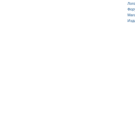
Лог
Фор
Маг
Изд