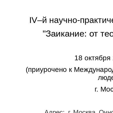
IV
–й научно-практи
"Заикание: от те
18
октября 
(приурочено к Междунар
люд
г. Мо
Адрес: г. Москва. Очн