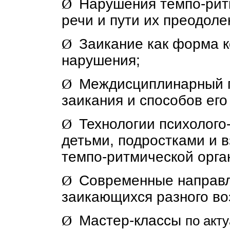
Ø
Нарушения темпо-рит
речи и пути их преодоле
Ø
Заикание как форма 
нарушения;
Ø
Междисциплинарный п
заикания и способов его
Ø
Технологии психолого
детьми, подростками и 
темпо-ритмической орга
Ø
Современные направ
заикающихся разного во
Ø
Мастер-классы
по акт