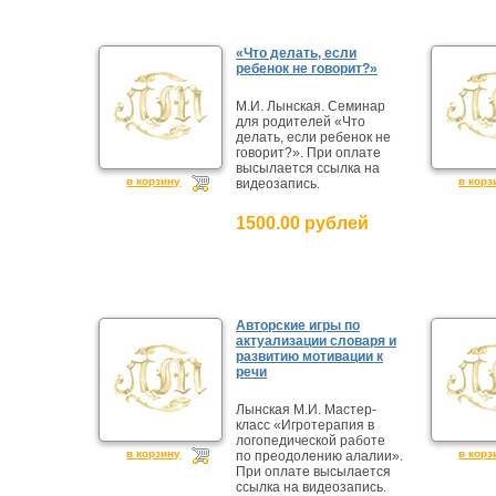
«Что делать, если
ребенок не говорит?»
М.И. Лынская. Семинар
для родителей «Что
делать, если ребенок не
говорит?». При оплате
высылается ссылка на
в корзину
в корз
видеозапись.
1500.00 рублей
Авторские игры по
актуализации словаря и
развитию мотивации к
речи
Лынская М.И. Мастер-
класс «Игротерапия в
логопедической работе
в корзину
в корз
по преодолению алалии».
При оплате высылается
ссылка на видеозапись.