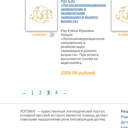
Рау Е.Ю.
«Логопсихокоррекционное
направление в
реабилитации
заикающихся разного
возраста»
Рау Елена Юрьевна.
в корзину
в корз
Лекция
«Логопсихокоррекционное
направление в
реабилитации
заикающихся разного
возраста». При оплате
высылается ссылка на
видеозапись.
2500.00 рублей
←
1
2
3
4
→
ЛОГОМАГ — единственный логопедический портал,
Раз
основной миссией которого является помощь детям с
Род
тяжелыми нарушениями речи (неговорящим детям).
Дет
Биб