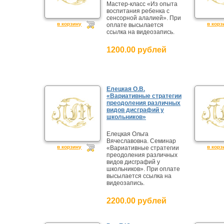
Мастер-класс «Из опыта
воспитания ребенка с
сенсорной алалией». При
в корзину
в корз
оплате высылается
ссылка на видеозапись.
1200.00 рублей
Елецкая О.В.
«Вариативные стратегии
преодоления различных
видов дисграфий у
школьников»
Елецкая Ольга
Вячеславовна. Cеминар
в корзину
в корз
«Вариативные стратегии
преодоления различных
видов дисграфий у
школьников». При оплате
высылается ссылка на
видеозапись.
2200.00 рублей