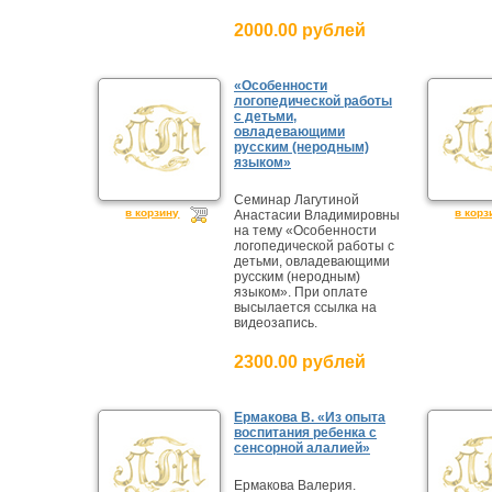
2000.00 рублей
«Особенности
логопедической работы
с детьми,
овладевающими
русским (неродным)
языком»
Семинар Лагутиной
в корзину
в корз
Анастасии Владимировны
на тему «Особенности
логопедической работы с
детьми, овладевающими
русским (неродным)
языком». При оплате
высылается ссылка на
видеозапись.
2300.00 рублей
Ермакова В. «Из опыта
воспитания ребенка с
сенсорной алалией»
Ермакова Валерия.