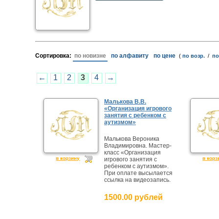
Сортировка:
по новизне
по алфавиту
по цене
(
по возр.
/
по
←
1
2
3
4
→
Малькова В.В.
«Организация игрового
занятия с ребенком с
аутизмом»
Малькова Вероника
Владимировна. Мастер-
класс «Организация
в корзину
в корз
игрового занятия с
ребенком с аутизмом».
При оплате высылается
ссылка на видеозапись.
1500.00 рублей