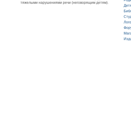
Род
тяжелыми нарушениями речи (неговорящим детям).
Дет
Биб
Сту
Лог
Фор
Маг
Изд