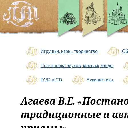
Игрушки, игры, творчество
Об
Постановка звуков, массаж,зонды
DVD и CD
Букинистика
Агаева В.Е. «Постано
традиционные и ав
приемы»