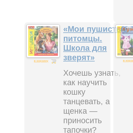
«Мои пушистые
питомцы.
Школа для
зверят»
в корз
в корзину
Хочешь узнать,
как научить
кошку
танцевать, а
щенка —
приносить
тапочки?