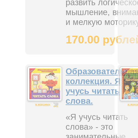
развить логическо
мышление, внима
и мелкую моторику
170.00 рубле
Образовательна
коллекция. Я
учусь читать
слова.
в корзину
в корз
«Я учусь читать
слова» - это
занимательные