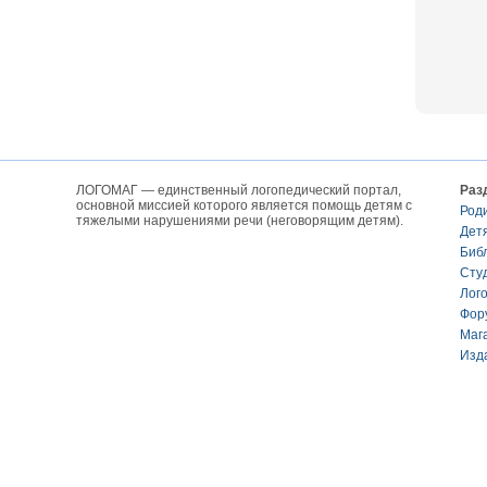
ЛОГОМАГ — единственный логопедический портал,
Раз
основной миссией которого является помощь детям с
Род
тяжелыми нарушениями речи (неговорящим детям).
Дет
Биб
Сту
Лог
Фор
Маг
Изд