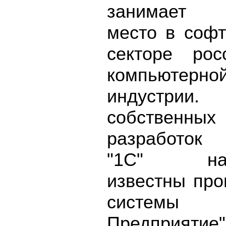
занимает 
место в соф
секторе рос
компьютерно
индустри
собственных
разработок
"1С" наи
известны пр
системы
Предприят