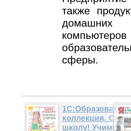
также проду
домашних
компьюте
образователь
сферы.
1С:Образовател
коллекция. Скор
школу! Учимся